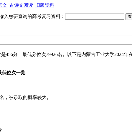
言文
古诗文阅读
旧版资料
输入您要查询的高考复习资料：
数是456分，最低分位次79926名。以下是内蒙古工业大学202
最低位次一览
26名，被录取的概率较大。
业