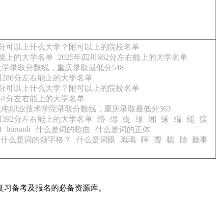
648分可以上什么大学？附可以上的院校名单
左右能上的大学名单
2025年四川662分左右能上的大学名单
南大学录取分数线，重庆录取最低分548
四川280分左右能上的大学名单
313分可以上什么大学？附可以上的院校名单
川361分左右能上的大学名单
川机电职业技术学院录取分数线，重庆录取最低分363
四川392分左右能上的大学名单
缗
缌
缇
缐
缃
缘
缊
缒
缤
burundi
d
什么是词的歌曲
什么是词的正体
什么是词的领字格？
什么是词眼
職職
聹
聻
聼
聽
聽事
复习备考及报名的必备资源库。