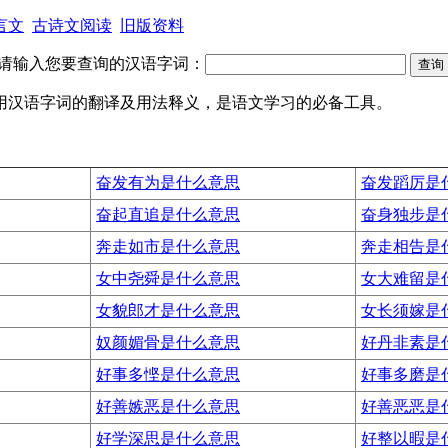
言文
古诗文阅读
旧版资料
请输入您要查询的汉语字词：
常用汉语字词的翻译及用法释义，是语文学习的必备工具。
奋发有为是什么意思
奋发蹈厉是
奋起直追是什么意思
奋身独步是
奔走如市是什么意思
奔走相告是
女中尧舜是什么意思
女大难留是
女貌郎才是什么意思
女长须嫁是
奴颜媚骨是什么意思
好丹非素是
好事多悭是什么意思
好事多磨是
好善嫉恶是什么意思
好善恶恶是
好学深思是什么意思
好整以暇是