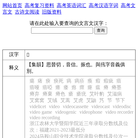
网站首页
高考复习资料
高考英语词汇
高考汉语字词
高考文
言文
古诗文阅读
旧版资料
请在此处输入要查询的文言文汉字：
汉字
𢩲
【集韻】思晉切，音信。振也。與扟字音義俱
释义
別。
瘍
瘏
瘐
瘐死
瘑
瘑疥
瘓
瘕
瘕疵
瘖
瘖哑
瘖啞
瘗
瘘
瘛
瘝
瘞
瘟
瘠
瘠墨
瘠弃
瘠棄
瘠色
瘡
瘡疣
艾叶豹
艾滋病
艾窝窝
艾绒
艾蒿
艾虎
艾鼬
艿
节
节下
videlicet
video
videocassette
videocast
videodisc
video game
videogenic
videophone
video recorder
video recording
浙江农林大学暨阳学院近三年录取分数线及位
次：福建2021-2023最低分
2024马鞍山职业技术学院录取分数线及位次一