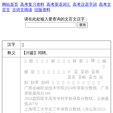
网站首页
高考复习资料
高考英语词汇
高考汉语字词
高考文
言文
古诗文阅读
旧版资料
请在此处输入要查询的文言文汉字：
汉字
𨉂
释义
【川篇】同聘。
𩒐
欼
裭
鉹
㱀
齒
𧚜
𧰺
𡖳
𣣯
𢾂
𨖎
𦦂
𧚤
𣦗
𧛧
褫
䜻
彳
妥
妥协
妥善
𡽔
𩳲
𡳨
𧀤
𢇕
𧖛
妥实
妥帖
妥当
妧
妨
妨害
妨碍
𨔦
𨕒
𨕜
𨕠
𨕢
𨕻
𨖊
𨖋
𨖌
𨖎
广西金融职业技术学院2024年录取分数线，广东
录取最低分348
2024益阳医学高等专科学校录取分数线，云南最
低407分
上海理工大学近三年录取分数线（含山东2022-