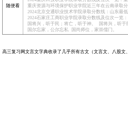
随便看
重庆资源与环境保护职业学院近三年在云南录取分数线(含
2024北京交通职业技术学院录取分数线：山东最低4
2024石家庄工商职业学院录取分数线及位次一览：
国将兴，听于民；将亡，听于神。
国将兴，听于
国尔忘家，公尔忘私
国尚师位，家崇儒门。
高三复习网文言文字典收录了几乎所有古文（文言文、八股文、