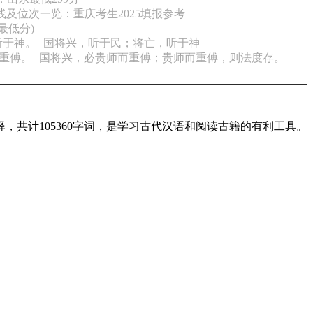
线及位次一览：重庆考生2025填报参考
最低分)
听于神。
国将兴，听于民；将亡，听于神
重傅。
国将兴，必贵师而重傅；贵师而重傅，则法度存。
共计105360字词，是学习古代汉语和阅读古籍的有利工具。