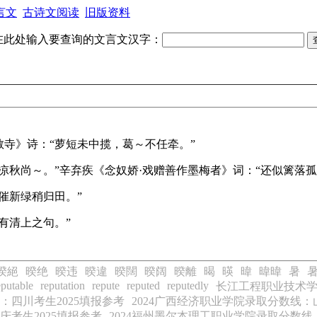
言文
古诗文阅读
旧版资料
在此处输入要查询的文言文汉字：
寺》诗：“萝短未中揽，葛～不任牵。”
凉秋尚～。”
辛弃疾《念奴娇·戏赠善作墨梅者》词：“还似篱落孤
催新绿稍归田。”
有清上之句。”
暌絕
暌绝
暌违
暌違
暌闊
暌阔
暌離
暍
暎
暐
暐暐
暑
eputable
reputation
repute
reputed
reputedly
长江工程职业技术学院
：四川考生2025填报参考
2024广西经济职业学院录取分数线：
庆考生2025填报参考
2024福州墨尔本理工职业学院录取分数线