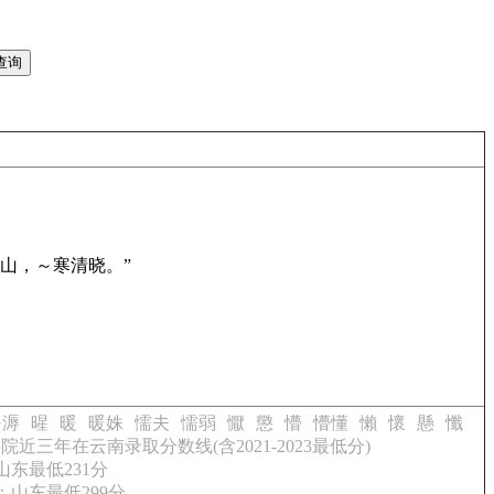
山，～寒清晓。”
暑溽
暒
暖
暖姝
懦夫
懦弱
懨
懲
懵
懵懂
懶
懷
懸
懺
近三年在云南录取分数线(含2021-2023最低分)
山东最低231分
：山东最低299分