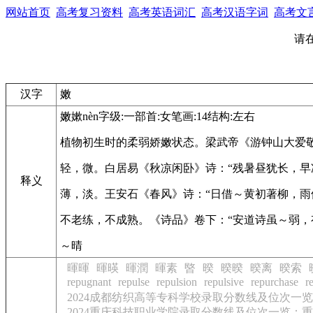
网站首页
高考复习资料
高考英语词汇
高考汉语字词
高考文
请
汉字
嫩
嫩
嫰
nèn
字级:一
部首:女
笔画:14
结构:左右
植物初生时的柔弱娇嫩状态。
梁武帝《游钟山大爱敬
轻，微。
白居易《秋凉闲卧》诗：“残暑昼犹长，早
释义
薄，淡。
王安石《春风》诗：“日借～黄初著柳，雨
不老练，不成熟。
《诗品》卷下：“安道诗虽～弱，
～晴
暉暉
暉暎
暉潤
暉素
暋
暌
暌暌
暌离
暌索
repugnant
repulse
repulsion
repulsive
repurchase
r
2024成都纺织高等专科学校录取分数线及位次一览
2024重庆科技职业学院录取分数线及位次一览：重