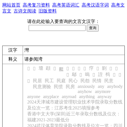
网站首页
高考复习资料
高考英语词汇
高考汉语字词
高考文
言文
古诗文阅读
旧版资料
请在此处输入要查询的文言文汉字：
汉字
灣
释义
请参阅
湾
䵺
頲
窏
剭
𠘋
𩒞
𦪅
𢬫
𥆑
𦕢
𥁡
𡲃
𦤿
𧆹
𪊶
鄔
嗚
誈
㮧
𠞆
𦶀
𡈎
𨾺
𢍦
民居
民工
民庭
民心
民怨
民情
民意
𥟽
anxiously
any
anybody
民意测验
民愤
民房
anyhow
anymore
anyone
anyplace
anyroad
anything
anyway
2024天津城市建设管理职业技术学院录取分数线
及位次一览：江苏考生2025填报参考
香港中文大学(深圳)近三年录取分数线及位次：
福建2021-2023最低分
2024武汉体育学院录取分数线及位次一览：四川