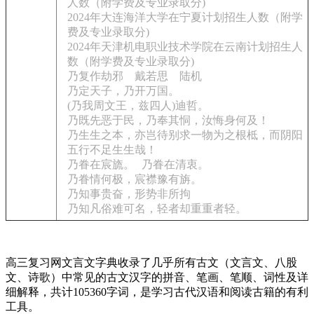
人数（附学费及专业录取分)
2024年大连海洋大学在宁夏计划招生人数（附学
费及专业录取分)
2024年天津机电职业技术学院在云南计划招生人
数（附学费及专业录取分)
乃复作劫邪 戴若思 陆机
乃定天子，乃开万国。
(乃我周文王，兹四人)迪哲。
乃既先恶于民，乃奉其恫，汝悔身何及！
乃生生之本，亦岂待别求一物为之根柢，而阴阳
五行不足生生哉！
乃眷在宸旒。
乃眷在清衷。
乃眷情何极，宸襟豫有旃。
乃知事贵奋，形势非所拘
乃知凡俗难可名，轻者却重重者轻。
高三复习网文言文字典收录了几乎所有古文（文言文、八股
文、诗歌）中常见的古文汉字的拼音、笔画、笔顺、词性及详
细解释，共计105360字词，是学习古代汉语和阅读古籍的有利
工具。