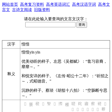
网站首页
高考复习资料
高考英语词汇
高考汉语字词
高考文
言文
古诗文阅读
旧版资料
请在此处输入要查询的文言文汉字：
汉字
愔愔
愔愔
yīn yīn
优美动听的样子。
左思《吴都赋》：“翕习容裔，
靡靡～。”
释义
和悦安详的样子。
《左传·昭公十二年》：“祈招之
～，式昭德音。”
沉静的样子。
蔡琰《胡笳十八拍》：“空肠断兮思
～。”
槎
詧
摖
䁟
䤩
㢒
察
褨
𤶠
𦛝
𨼑
𣘤
𥥸
𣘻
䕓
𠽹
𦑪
𨧯
𦠏
𦑣
𨃓