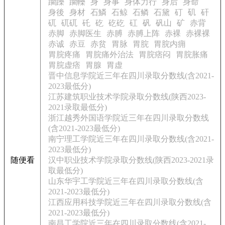
躪躒
躪轢
身
身事
身体力行
身后
身命
身後
身材
石鱗
石鲸
石鳞
石黛
矴
矶
矸
矹
矹矹
矺
矻
矻矻
矼
矾
矾山
矿
赤背
赤脚
赤脚医生
赤膊
赤膊上阵
赤裸
赤裸裸
赤诚
赤豆
赤贫
胃脉
胃脘
胃脘内痈
胃脘疼痛
胃脘痛外治法
胃脘痞闷
胃脘胀痛
胃脘虚痞
胃腺
胃虚
晋中信息学院近三年在四川录取分数线(含2021-
2023最低分)
江苏建筑职业技术学院录取分数线(陕西2023-
2021录取最低分)
浙江越秀外国语学院近三年在四川录取分数线
(含2021-2023最低分)
南宁理工学院近三年在四川录取分数线(含2021-
2023最低分)
随便看
汉中职业技术学院录取分数线(陕西2023-2021录
取最低分)
山东华宇工学院近三年在四川录取分数线(含
2021-2023最低分)
江西应用科技学院近三年在四川录取分数线(含
2021-2023最低分)
南昌工学院近三年在四川录取分数线(含2021-