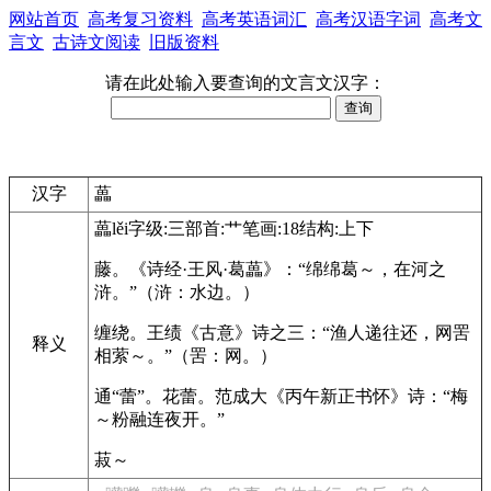
网站首页
高考复习资料
高考英语词汇
高考汉语字词
高考文
言文
古诗文阅读
旧版资料
请在此处输入要查询的文言文汉字：
汉字
藟
藟
lěi
字级:三
部首:艹
笔画:18
结构:上下
藤。
《诗经·王风·葛藟》：“绵绵葛～，在河之
浒。”（浒：水边。）
缠绕。
王绩《古意》诗之三：“渔人递往还，网罟
释义
相萦～。”（罟：网。）
通“蕾”。花蕾。
范成大《丙午新正书怀》诗：“梅
～粉融连夜开。”
菽～