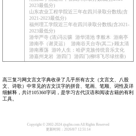
2023最低分)
山东农业工程学院近三年在四川录取分数线(含
2021-2023最低分)
福州理工学院近三年在四川录取分数线(含2021-
2023最低分)
游华严寺 (清)冯云骧
游华清池 李般木
游南亭
游南亭（谢灵运）
游南谷天台寺(其二)·顾太清
游南雁荡
游吟人生：哈萨克族传统音乐文化
游嘉州龙岩
游四门
游四门(柳绵飞尽绿丝垂)
高三复习网文言文字典收录了几乎所有古文（文言文、八股
文、诗歌）中常见的古文汉字的拼音、笔画、笔顺、词性及详
细解释，共计105360字词，是学习古代汉语和阅读古籍的有利
工具。
Copyright © 2002-2024 zjsgfm.com All Rights Reserved
更新时间：2026/8/7 12:51:14