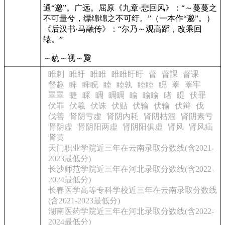
通“邈”。广远。
屈原《九章·悲回风》：“～蔓蔓之
不可量兮，缥绵绵之不可纡。”（一本作“邈”。）
《后汉书·马融传》：“尔乃～观高蹈，改乘回
辕。”
～藐～视～夐
睢剌
睢盱
睢睢
睢睢盱盱
督
督課
督课
督趣
睥
睥睨
睦
睦孰
睦睦
睨
睪
睪牢
睪睪
睫
睬
睭
睭睭
睮
睮睮
睹
睼
伏罪
伏罪
伏羲
伏诛
伏贴
伏输
伏输
伏辩
伐
伐善
肾阴亏虚
肾阴内耗
肾阴枯涸
肾阴素亏
肾阴虚
肾阴阳两虚
肾阴阳俱虚
肾风
肾风疝
肾黄
天门职业学院近三年在云南录取分数线(含2021-
2023最低分)
长沙师范学院近三年在河北录取分数线(含2022-
2024最低分)
长春医学高等专科学校近三年在云南录取分数线
(含2021-2023最低分)
湖南医药学院近三年在河北录取分数线(含2022-
2024最低分)