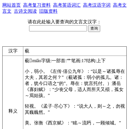
网站首页
高考复习资料
高考英语词汇
高考汉语字词
高考文
言文
古诗文阅读
旧版资料
请在此处输入要查询的文言文汉字：
汉字
藐
藐
𧂀
miǎo
字级:一
部首:艹
笔画:17
结构:上下
小，弱小。
《左传·僖公九年》：“以是～诸孤辱在
大夫，其若之何？”（藐诸孤：弱小的孤儿。诸：
者，犹今口语之“的”。辱在：犹言托付。）
潘岳
《寡妇赋》：“少丧父母，适人而所天又殒，孤女
～焉始孩。”
轻视。
《孟子·尽心下》：“说大人，则～之，勿视
释义
其巍巍然。”
美。
张衡《西京赋》：“眳～流眄，一顾倾城。”