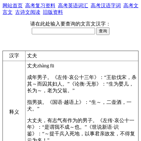
网站首页
高考复习资料
高考英语词汇
高考汉语字词
高考文
言文
古诗文阅读
旧版资料
请在此处输入要查询的文言文汉字：
汉字
丈夫
丈夫
zhàng fū
成年男子。
《左传·哀公十三年》：“王欲伐宋，杀
其～而囚其妇人。”
《论衡·无形》：“生为婴儿，
长为～，老为父翁。”
指男孩。
《国语·越语上》：“生～，二壶酒，一
犬。”
释义
大丈夫，有志气有作为的男子。
《左传·哀公十一
年》：“是谓我不成～也。”
《世说新语·识
鉴》：“～提千兵入死地，以事君亲故发，不得复
云为名！”