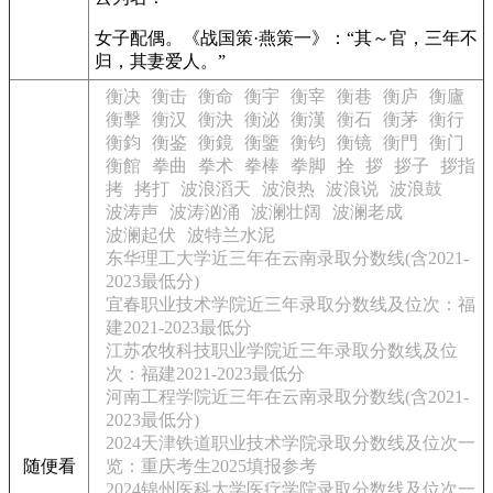
女子配偶。
《战国策·燕策一》：“其～官，三年不
归，其妻爱人。”
衡决
衡击
衡命
衡宇
衡宰
衡巷
衡庐
衡廬
衡擊
衡汉
衡決
衡泌
衡漢
衡石
衡茅
衡行
衡鈞
衡鉴
衡鏡
衡鑒
衡钧
衡镜
衡門
衡门
衡館
拳曲
拳术
拳棒
拳脚
拴
拶
拶子
拶指
拷
拷打
波浪滔天
波浪热
波浪说
波浪鼓
波涛声
波涛汹涌
波澜壮阔
波澜老成
波澜起伏
波特兰水泥
东华理工大学近三年在云南录取分数线(含2021-
2023最低分)
宜春职业技术学院近三年录取分数线及位次：福
建2021-2023最低分
江苏农牧科技职业学院近三年录取分数线及位
次：福建2021-2023最低分
河南工程学院近三年在云南录取分数线(含2021-
2023最低分)
2024天津铁道职业技术学院录取分数线及位次一
随便看
览：重庆考生2025填报参考
2024锦州医科大学医疗学院录取分数线及位次一