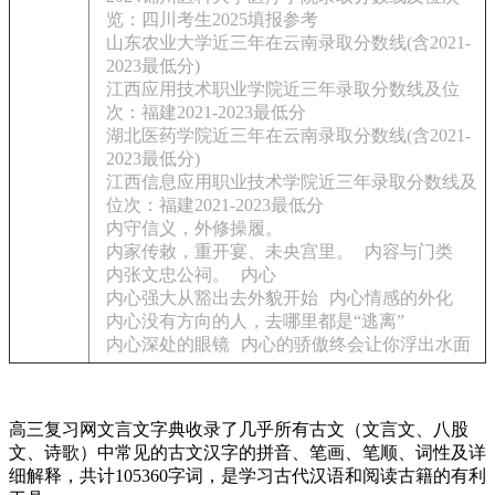
览：四川考生2025填报参考
山东农业大学近三年在云南录取分数线(含2021-
2023最低分)
江西应用技术职业学院近三年录取分数线及位
次：福建2021-2023最低分
湖北医药学院近三年在云南录取分数线(含2021-
2023最低分)
江西信息应用职业技术学院近三年录取分数线及
位次：福建2021-2023最低分
内守信义，外修操履。
内家传敕，重开宴、未央宫里。
内容与门类
内张文忠公祠。
内心
内心强大从豁出去外貌开始
内心情感的外化
内心没有方向的人，去哪里都是“逃离”
内心深处的眼镜
内心的骄傲终会让你浮出水面
高三复习网文言文字典收录了几乎所有古文（文言文、八股
文、诗歌）中常见的古文汉字的拼音、笔画、笔顺、词性及详
细解释，共计105360字词，是学习古代汉语和阅读古籍的有利