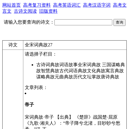
网站首页
高考复习资料
高考英语词汇
高考汉语字词
高考文
言文
古诗文阅读
旧版资料
请输入您要查询的诗文：
诗文
全宋词典故27
请选择子栏目：
古诗词典故词语故事全宋词典故 三国谋略典
故智慧典故古代词语典故文化典故寓言典故
谋略典故元曲典故历代文坛掌故唐诗典故
文章列表：
帝子
宋词典故·帝子 【出典】 《楚辞》战国楚·屈原
《九歌·湘夫人》：“帝子降兮北渚，目眇眇兮愁