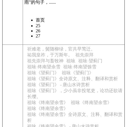
雨”的句子，......
首页
25
26
27
祈难老，鬓随柳绿，官共早莺迁。
祐我皇祚，于万斯年。
祖先崇拜
祖先崇拜与畜牧神
祖咏
祖咏·望蓟门
祖咏·终南望余雪
祖咏·终南望馀雪
祖咏《望蓟门》
祖咏《望蓟门》
祖咏《望蓟门》全诗原文、注释、翻译和赏析
祖咏《望蓟门》 - 唐山水诗赏析
祖咏《望蓟门》，少小虽非投笔吏，论功还欲请
长缨。
祖咏《终南望余雪》
祖咏《终南望余雪》
祖咏《终南望余雪》
祖咏《终南望余雪》全诗原文、注释、翻译和赏
析
祖咏《终南望余雪》 - 唐山水诗赏析