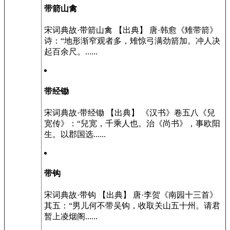
带箭山禽
宋词典故·带箭山禽 【出典】 唐·韩愈《雉带箭》
诗：“地形渐窄观者多，雉惊弓满劲箭加。冲人决
起百余尺。......
带经锄
宋词典故·带经锄 【出典】 《汉书》卷五八《兒
宽传》：“兒宽，千乘人也。治《尚书》，事欧阳
生。以郡国选......
带钩
宋词典故·带钩 【出典】 唐·李贺《南园十三首》
其五：“男儿何不带吴钩，收取关山五十州。请君
暂上凌烟阁......