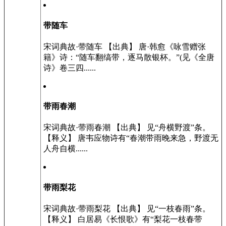
带随车
宋词典故·带随车 【出典】 唐·韩愈《咏雪赠张
籍》诗：“随车翻缟带，逐马散银杯。”(见《全唐
诗》卷三四......
带雨春潮
宋词典故·带雨春潮 【出典】 见“舟横野渡”条。
【释义】 唐韦应物诗有“春潮带雨晚来急，野渡无
人舟自横......
带雨梨花
宋词典故·带雨梨花 【出典】 见“一枝春雨”条。
【释义】 白居易《长恨歌》有“梨花一枝春带