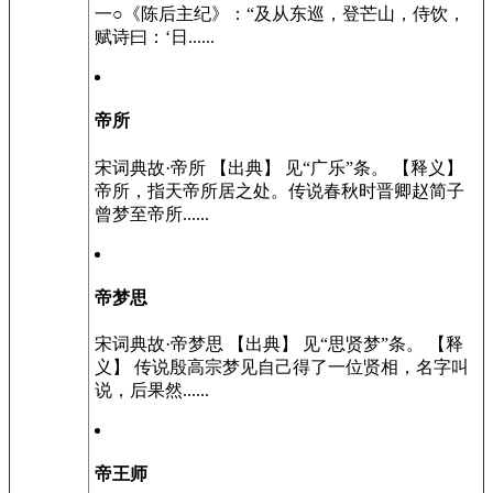
一○《陈后主纪》：“及从东巡，登芒山，侍饮，
赋诗曰：‘日......
帝所
宋词典故·帝所 【出典】 见“广乐”条。 【释义】
帝所，指天帝所居之处。传说春秋时晋卿赵简子
曾梦至帝所......
帝梦思
宋词典故·帝梦思 【出典】 见“思贤梦”条。 【释
义】 传说殷高宗梦见自己得了一位贤相，名字叫
说，后果然......
帝王师