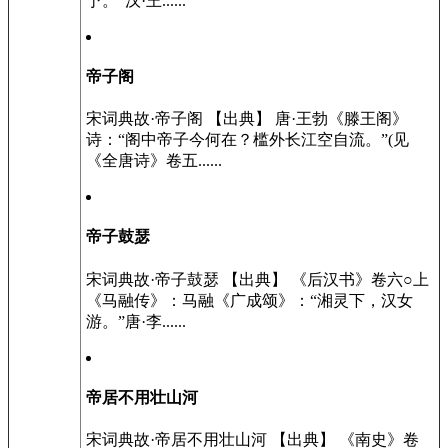
予。”汉·王......
帝子阁
宋词典故·帝子阁 【出典】 唐·王勃《滕王阁》
诗：“阁中帝子今何在？槛外长江空自流。”(见
《全唐诗》卷五......
帝子鼓瑟
宋词典故·帝子鼓瑟 【出典】 《后汉书》卷六○上
《马融传》：马融《广成颂》：“湘灵下，汉女
游。”唐·李......
帝居不用壮山河
宋词典故·帝居不用壮山河 【出典】 《南史》卷