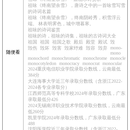
祖咏《终南望余雪》，唐诗之中的一首咏雪写雪
的诗词名篇
祖咏《终南望余雪》，终南阴岭秀，积雪浮云
端。 林表明霁色，城中增暮寒。
祖咏的诗词鉴赏
祖咏的诗，祖咏的诗集，祖咏的古诗词大全
祖国
祖国
祖国之歌
殿后
殿堂
殿试
毁
mono-
毁伤
毁坏
毁害
毁家纾难
毁容
毁弃
随便看
mono
monochord
monochromatic
monochrome
monocle
monocotyledon
monocracy
monocrat
monocular
2024重庆电信职业学院录取分数线，云南最低
384分
大连海事大学近三年录取分数线（含浙江2022-
2024各专业录取分）
江西师范高等专科学校2024年录取分数线，广东
录取最低分426
2024无锡南洋职业技术学院录取分数线，云南最
低260分
凯里学院2024年录取分数线，广东录取最低分
488
沈阳医学院近三年录取分数线（含浙江2022-