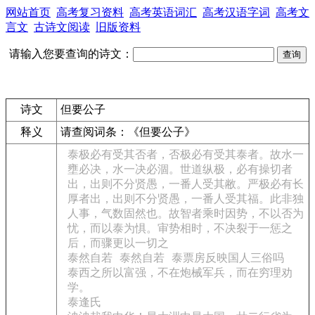
网站首页
高考复习资料
高考英语词汇
高考汉语字词
高考文
言文
古诗文阅读
旧版资料
请输入您要查询的诗文：
诗文
但要公子
释义
请查阅词条：
《但要公子》
泰极必有受其否者，否极必有受其泰者。故水一
壅必决，水一决必涸。世道纵极，必有操切者
出，出则不分贤愚，一番人受其敝。严极必有长
厚者出，出则不分贤愚，一番人受其福。此非独
人事，气数固然也。故智者乘时因势，不以否为
忧，而以泰为惧。审势相时，不决裂于一惩之
后，而骤更以一切之
泰然自若
泰然自若
泰票房反映国人三俗吗
泰西之所以富强，不在炮械军兵，而在穷理劝
学。
泰逢氏