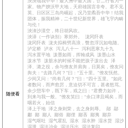
泱泱哉我中华！最大洲中最大国，廿二行省为一
家。物产腴沃甲大地，天府雄国言非夸。君不见
英、日区区三岛尚崛起，况乃堂矞吾中华！结我
团体，振我精神，二十世纪新世界，雄飞宇内畴
与伦！
泱渀沙漠空，终日胡风吹。
泱漭（一作诀别）寒郊外。
泷冈阡表
泷冈阡表
泷夫拟楫劈高浪，瞥忽浮沉如电随。
泸定桥
泸水
泻儿八十一
泻利恶寒九十九
泻水置平地
泼墨如雨，挥翰成风
泼墨山水
泼水节
泼脏水的时候不能把孩子泼出去
泽
泽、潞之役，余与僚友并肩舆，日莫矣，僚友问
舆夫：“去路几何？”曰：“五十里。”僚友怃然。
少间又问：“尚有几何？”曰：“四十五里。”如此
者数问，而声愈厉，意迫切不可言，甚者怒骂。
余少憩车中，既下车，戏之曰：“君费力如许，
随便看
到来与我一般。”僚友笑曰：“余口津且竭矣，而
咽若火，始信
泽上于地
泽之身则荣，去之身则辱。
鄖
鄗
鄘
鄙
鄙人
鄙俗
鄙俚
鄙吝
鄙夷
鄙弃
湿气呕吐
湿气霍乱
湿水
湿水肿
湿水货
湿沙
湿泄
湿法冶金
湿法压出
湿法复印