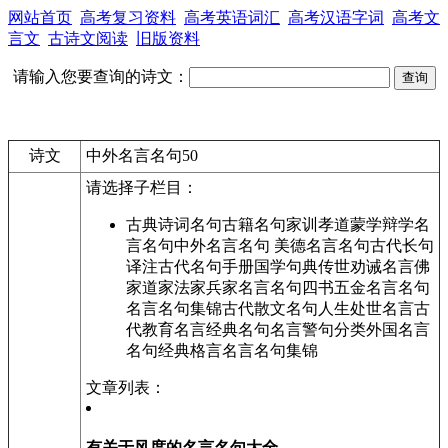
网站首页
高考复习资料
高考英语词汇
高考汉语字词
高考文
言文
古诗文阅读
旧版资料
请输入您要查询的诗文：
诗文
中外名言名句50
请选择子栏目：
古典诗词名句古籍名句家训孝道蒙学辩学名
言名句中外名言名句 美德名言名句古代长句
译注古代名句手册国学句典传世劝诫名言佛
家道家法家兵家名言名句四书五金名言名句
名言名句集锦古代散文名句人生处世名言古
代教育名言经典名句名言警句分类外国名言
名句经典格言名言名句集锦
文章列表：
有关于风度的名言名句大全