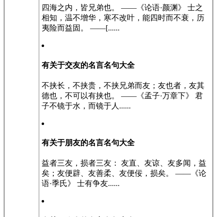
四海之内，皆兄弟也。 ——《论语·颜渊》 士之
相知，温不增华，寒不改叶，能四时而不衰，历
夷险而益固。 ——[......
有关于交友的名言名句大全
不挟长，不挟贵，不挟兄弟而友；友也者，友其
德也，不可以有挟也。 ——《孟子·万章下》 君
子不镜于水，而镜于人......
有关于朋友的名言名句大全
益者三友，损者三友： 友直、友谅、友多闻，益
矣；友便辟、友善柔、友便佞，损矣。 ——《论
语·季氏》 士有争友......