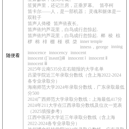
笙簧声里，还记兰房，正垂罗幕。
笛亭柯
笛卡尔——人，是一部机器； 灵魂和躯体是一
双鞋子
笛声人倚楼
笛声依夜长。
笛声依约芦花里，白鸟成行忽惊起.
笛声依约芦花里，白鸟成行忽惊起.
榔
棱
椋
inner temple
椤
棉
棑
棚
椪
棋
棨
inning
inness，george
innocence
innocency
innocent
随便看
innocent ([ˈinəsnt])ⅲ
innocent ⅰ
innocent ⅱ
innocent ⅲ
2025年云南535分左右能报的大学名单
吕梁学院近三年录取分数线（含上海2022-2024
各专业录取分）
海南师范大学2024年录取分数线，广东录取最低
分500
2024广西师范大学录取分数线：上海最低417分
2024年211大学在江西录取分数线及位次一览表
（2025填报参考）
江西中医药大学近三年录取分数线（含上海
2022-2024各专业录取分）