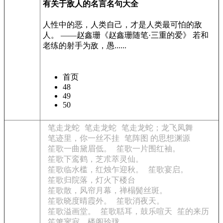
有关于敌人的名言名句大全
人性中的恶，人类自己，才是人类最可怕的敌
人。 ——赵鑫珊《赵鑫珊随笔·三重的爱》 若和
老练的射手为敌，愚......
首页
48
49
50
笔走龙蛇
笔走龙蛇
笔走龙蛇；龙飞凤舞
笔迹里，你一丝不挂
笔阵图 的思想渊源
笙歌一曲黛眉低。
笙歌一片围红袖。
笙歌下鸾鹤，芝朮萃灵仙。
笙歌临水槛，红烛乍迎秋。
笙歌宴启。
笙歌归院落，灯火下楼台
笙歌散，风帘月幕，禅榻鬓丝斑。
笙歌晓度晴霞外。
笙歌消夜天。
笙歌溢画堂。
笙歌聒耳，鼓乐喧天
笙的来历
笙箫寥寂，楼阁玲珑。