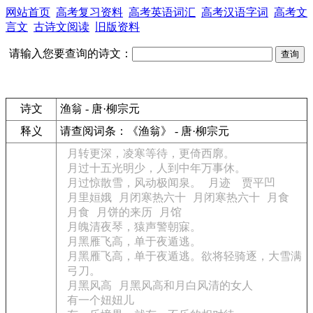
网站首页
高考复习资料
高考英语词汇
高考汉语字词
高考文
言文
古诗文阅读
旧版资料
请输入您要查询的诗文：
诗文
渔翁 - 唐·柳宗元
释义
请查阅词条：
《渔翁》 - 唐·柳宗元
月转更深，凌寒等待，更倚西廓。
月过十五光明少，人到中年万事休。
月过惊散雪，风动极闻泉。
月迹 贾平凹
月里姮娥
月闭寒热六十
月闭寒热六十
月食
月食
月饼的来历
月馆
月魄清夜琴，猿声警朝寐。
月黑雁飞高，单于夜遁逃。
月黑雁飞高，单于夜遁逃。欲将轻骑逐，大雪满
弓刀。
月黑风高
月黑风高和月白风清的女人
有一个妞妞儿