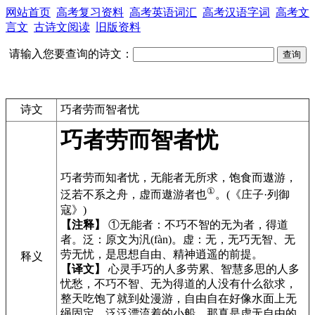
网站首页
高考复习资料
高考英语词汇
高考汉语字词
高考文
言文
古诗文阅读
旧版资料
请输入您要查询的诗文：
诗文
巧者劳而智者忧
巧者劳而智者忧
巧者劳而知者忧，无能者无所求，饱食而遨游，
①
泛若不系之舟，虚而遨游者也
。(《庄子·列御
寇》)
【注释】
①无能者：不巧不智的无为者，得道
者。泛：原文为汎(fàn)。虚：无，无巧无智、无
劳无忧，是思想自由、精神逍遥的前提。
释义
【译文】
心灵手巧的人多劳累、智慧多思的人多
忧愁，不巧不智、无为得道的人没有什么欲求，
整天吃饱了就到处漫游，自由自在好像水面上无
绳固定、泛泛漂流着的小船，那真是虚无自由的