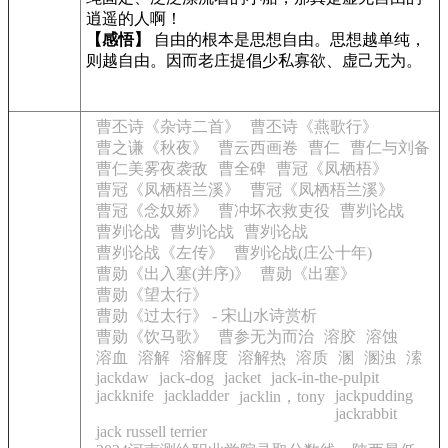
逍遥的人啊！
【感悟】
自由的根本是思想自由。思想越单纯，
则越自由。因而老庄提倡少私寡欲、虚己无为。
曹丕诗《杂诗二首》
曹丕诗《燕歌行》
曹之谦《秋夜》
曹云西画卷
曹仁
曹仁与刘备
曹仁美雾夜袭敌
曹全碑
曹冠《凤栖梧》
曹冠《凤栖梧兰溪》
曹冠《凤栖梧兰溪》
曹冠《念奴娇》
曹冲坏衣救吏役
曹刿论战
曹刿论战
曹刿论战
曹刿论战
曹刿论战《左传》
曹刿论战(庄公十年)
曹勋《出入塞(并序)》
曹勋《出塞》
曹勋《望太行》
曹勋《过太行》 - 宋山水诗赏析
曹勋《饮马歌》
曹参无为而治
溶胶
溶蚀
溶血
溶解
溶解度
溶解热
溶质
溷
溷浊
溹
jackdaw
jack-dog
jacket
jack-in-the-pulpit
jackknife
jackladder
jackpudding
jacklin，tony
jackrabbit
jack russell terrier