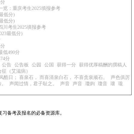
4分
一览：重庆考生2025填报参考
最低分)
最低分)
川考生2025填报参考
23最低分)
考
8分
低490分
74分
公告
公告板
公园
公国
获得一分
获得优厚稿酬的撰稿人
合征（艾滋病）
酷日； 喜泉石， 而喜清泉白石， 不喜贪泉顽石。
声色俱厉
传。
声闻过情，君子耻之。
声音
声音
瓊鉤
瓊音
瓌
瓏
复习备考及报名的必备资源库。