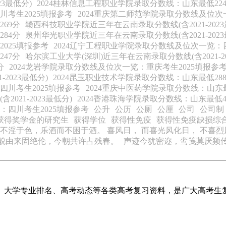
3最低分)
2024桂林信息工程职业学院录取分数线：山东最低22
川考生2025填报参考
2024重庆第二师范学院录取分数线及位次
69分
赣西科技职业学院近三年在云南录取分数线(含2021-2023
84分
泉州华光职业学院近三年在云南录取分数线(含2021-2023
025填报参考
2024辽宁工程职业学院录取分数线及位次一览：四
47分
哈尔滨工业大学(深圳)近三年在云南录取分数线(含2021-20
分
2024龙岩学院录取分数线及位次一览：重庆考生2025填报参
2023最低分)
2024昆玉职业技术学院录取分数线：山东最低28
四川考生2025填报参考
2024重庆中医药学院录取分数线：山东最
21-2023最低分)
2024香港珠海学院录取分数线：山东最低4
：四川考生2025填报参考
公升
公历
公厕
公厘
公司
公司制
获得奖学金的研究生
获得学位
获得性免疫
获得性免疫缺损综
淫于色，乐酒而不困于酒。 喜风日， 而喜光风化日， 不喜烈风
貌由来固绝伦，今朝共许占残春。
声迹今犹密迩，鸾笺莫厌频
、大学专业排名、高考动态等各类高考复习资料，是广大高考生