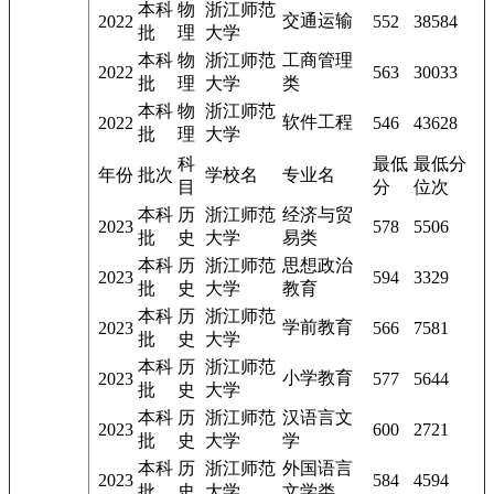
本科
物
浙江师范
交通运输
2022
552
38584
批
理
大学
本科
物
浙江师范
工商管理
2022
563
30033
批
理
大学
类
本科
物
浙江师范
软件工程
2022
546
43628
批
理
大学
科
最低
最低分
年份
批次
学校名
专业名
目
分
位次
本科
历
浙江师范
经济与贸
2023
578
5506
批
史
大学
易类
本科
历
浙江师范
思想政治
2023
594
3329
批
史
大学
教育
本科
历
浙江师范
学前教育
2023
566
7581
批
史
大学
本科
历
浙江师范
小学教育
2023
577
5644
批
史
大学
本科
历
浙江师范
汉语言文
2023
600
2721
批
史
大学
学
本科
历
浙江师范
外国语言
2023
584
4594
批
史
大学
文学类