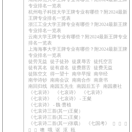
专业排名一览表
杭州电子科技大学王牌专业有哪些？附2024最新
王牌专业排名一览表
浙江工业大学王牌专业有哪些？附2024最新王牌
专业排名一览表
云南大学王牌专业有哪些？附2024最新王牌专业
排名一览表
上海海事大学王牌专业有哪些？附2024最新王牌
专业排名一览表
徒劳无益
徒子徒孙
徒废辱舌
徒托空言
徒有其名
徒有虚名
徒费唇舌
徒费无益
徒陈空文
得一望十
南华早报
南华经
南华诗钞
南南会议
南南合作
南唐书
南回归线
南园五先生
南园后五子
南园赓社
《七哀诗》
《七哀诗》
《七哀诗》
《七哀诗》
《七哀诗》 - 王粲
《七哀诗》 - 魏·曹植
《七哀诗三首(其一)王粲）
《七哀诗三首(其二)王粲）
《七哀诗二首(其一)张载）
《七国考》
𧆩
𧆧
𧆱
噢
哦
讴
沤
瓯
𨵫
𤺝