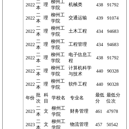
二
柳州工
理
机械类
2022
438
91792
本
学院
二
柳州工
理
交通运输
2022
439
91074
本
学院
二
柳州工
理
土木工程
2022
434
94683
本
学院
二
柳州工
理
工程管理
2022
434
94683
本
学院
二
柳州工
电子信息工
理
2022
438
91792
本
学院
程
二
柳州工
计算机科学
理
2022
440
90328
本
学院
与技术
二
柳州工
理
软件工程
2022
440
90328
本
学院
批
科
最低
最低分
年份
学校名
专业名
次
目
分
位次
二
柳州工
文
财务管理
2023
461
47978
本
学院
二
柳州工
文
物流管理
2023
457
50542
本
学院