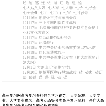
述
迢
迤
迮
迯
迠
迧
迡
迣
迳
七大姑八大姨
七大家
七大罪
七子
七子会
七子会❶
七宝
七宝山
七害
七寸步犁
12月16日 彭德怀主持高家沟会议
12月17日 三下江南四保临江战役
12月17日 毛泽东强调作战中要严格注意保护工
业和文化古迹区
12月17日 红2军团转战湘鄂边
12月17日 运城战役
12月18日 中共中央给湘鄂西前委发出指示信
12月18日 红16军通城战斗
12月19日 中共中央军事部发布《扩大红军的计
划大纲》
12月1日 大别山反“清剿”作战
12月20日 桐柏军区举行樊城战役
碛
碛卤
碛历
碜
碜黩
碝
碞
碟
碡
碣
高三复习网高考复习资料包含学习辅导、大学院校、大学专
业、大学专业排名、高考动态等各类高考复习资料，是广大高
考生复习备考及报名的必备资源库。