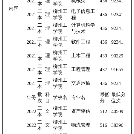
理
机械类
2021
436
92341
本
学院
内容
二
柳州工
电子信息工
理
2021
436
92341
本
学院
程
二
柳州工
计算机科学
理
2021
436
92341
本
学院
与技术
二
柳州工
理
软件工程
2021
436
92341
本
学院
二
柳州工
理
土木工程
2021
439
90229
本
学院
二
柳州工
理
工程管理
2021
437
91655
本
学院
二
柳州工
理
交通运输
2021
436
92341
本
学院
批
科
最低
最低分
年份
学校名
专业名
次
目
分
位次
二
柳州工
文
资产评估
2022
512
40509
本
学院
二
柳州工
文
物流管理
2022
516
38396
本
学院