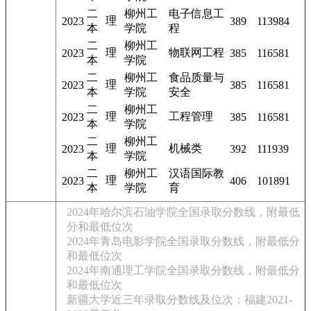
二
柳州工
电子信息工
理
2023
389
113984
本
学院
程
二
柳州工
理
物联网工程
2023
385
116581
本
学院
二
柳州工
食品质量与
理
2023
385
116581
本
学院
安全
二
柳州工
理
工程管理
2023
385
116581
本
学院
二
柳州工
理
机械类
2023
392
111939
本
学院
二
柳州工
汉语国际教
理
2023
406
101891
本
学院
育
2024年哈尔滨石油学院全国录取分数线，附最低
分和最低位次
2024年青岛电影学院全国录取分数线，附最低分
和最低位次
2024年南通理工学院全国录取分数线，附最低分
和最低位次
新疆大学近三年录取分数线及位次：福建2021-