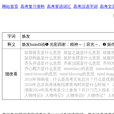
网站首页
高考复习资料
高考英语词汇
高考汉语字词
高考文
字词
焕发
释义
焕发
huànfā
动
❶
光彩四射：
精神～｜容光～。
❷
振
鼓唇摇舌是什么意思
鼓盆之戚是什么意思
鼓腹
鼠窃狗盗是什么意思
鼠肝虫臂是什么意思
鼠腹
齐头并进是什么意思
齐家治国是什么意思
齐州
齐心戮力是什么意思
immediacy的意思
immedia
随便看
mind blower的意思
mind-blowing的意思
mind-bo
2024年湖南省：什么是高考文化总分？什么是优
2024年北京高考体检结果查询时间是什么时候？
湖南2024年高考有多少人参加？共计73万人报名
人物传记4
人物传记5
人物传记6
人物传记7
人