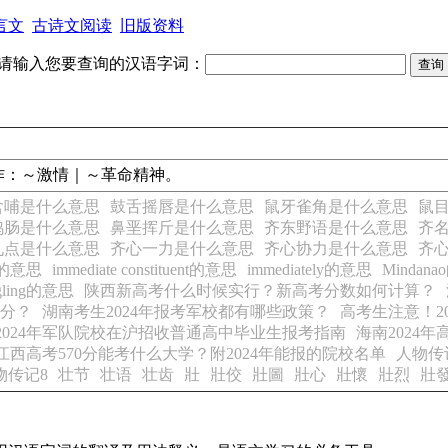
言文
古诗文阅读
旧版资料
请输入您要查询的汉语字词：
作：
～激情｜～革命精神。
含哺是什么意思
鼓舌摇唇是什么意思
鼠牙雀角是什么意思
鼠
鸡肠是什么意思
鼻垩挥斤是什么意思
齐东野语是什么意思
齐
九点是什么意思
齐心一力是什么意思
齐心协力是什么意思
齐
te的意思
immediate constituent的意思
immediately的意思
Mindan
ggling的意思
陕西新高考什么时候实行？新高考分数如何计算？
惠分？
湖南考生2024年报考军校都有哪些政策？
高考生注意！2
2024年军队院校在沪招收普通高中毕业生报考指南
海南2024
江西高考570分能考什么大学？附2024年能报的院校名单
人物传
物传记8
壮节
壮语
壮齿
壯
壯佼
壯圖
壯心
壯懷
壯烈
壯