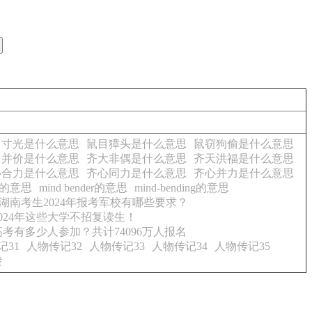
目寸光是什么意思
鼠目獐头是什么意思
鼠窃狗偷是什么意思
名并价是什么意思
齐大非偶是什么意思
齐天洪福是什么意思
心合力是什么意思
齐心同力是什么意思
齐心并力是什么意思
ao的意思
mind bender的意思
mind-bending的意思
湖南考生2024年报考军校有哪些要求？
024年这些大学不招复读生！
年高考有多少人参加？共计74096万人报名
记31
人物传记32
人物传记33
人物传记34
人物传记35
發