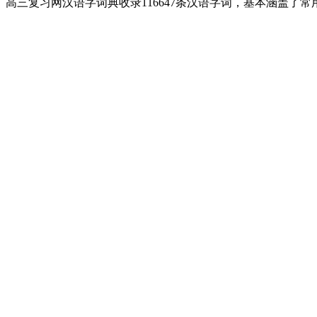
高三复习网汉语字词典收录116647条汉语字词，基本涵盖了