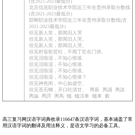
(含2021-2023最低分)
北京信息职业技术学院近三年在贵州录取分数线
(含2021-2023最低分)
邯郸职业技术学院近三年在贵州录取分数线(含
2021-2023最低分)
但见新人笑，那闻旧人哭
但见新人笑，那闻旧人哭。
但见新人笑，那闻旧人哭。
但见村翁歌贺社，不闻丁壮在门傍。
但见泪痕湿，不知心恨谁.
但见泪痕湿，不知心恨谁.
但见泪痕湿，不知心恨谁。
但见泪痕湿，不知心恨谁？
但见神色闲，中心如虚空。
但见苍石螭，开口吐清甘。
輿薪
輿誦
輿談
輿論
輿謣
輿馬
轀
轀涼車
轀車
轂
高三复习网汉语字词典收录116647条汉语字词，基本涵盖了常
用汉语字词的翻译及用法释义，是语文学习的必备工具。