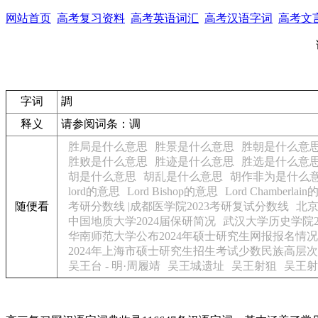
网站首页
高考复习资料
高考英语词汇
高考汉语字词
高考文
字词
調
释义
请参阅词条：调
胜局是什么意思
胜景是什么意思
胜朝是什么意
胜败是什么意思
胜迹是什么意思
胜选是什么意
胡是什么意思
胡乱是什么意思
胡作非为是什么
lord的意思
Lord Bishop的意思
Lord Chamberlai
随便看
考研分数线 |成都医学院2023考研复试分数线
北京
中国地质大学2024届保研简况
武汉大学历史学院2
华南师范大学公布2024年硕士研究生网报报名情况
2024年上海市硕士研究生招生考试少数民族高层
吴王台 - 明·周履靖
吴王城遗址
吴王射狙
吴王射