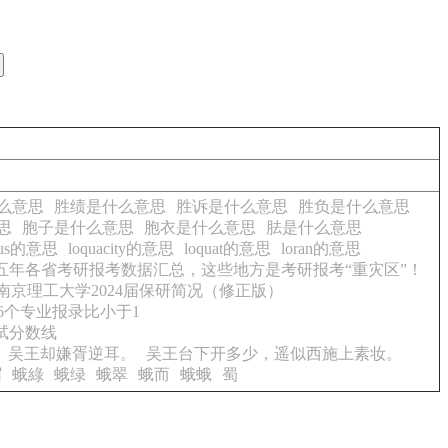
么意思
胜绩是什么意思
胜诉是什么意思
胜负是什么意思
思
胞子是什么意思
胞衣是什么意思
胠是什么意思
ious的意思
loquacity的意思
loquat的意思
loran的意思
五年各省考研报考数据汇总，这些地方是考研报考“重灾区”！
南京理工大学2024届保研简况（修正版）
6个专业报录比小于1
复试分数线
吴王却嫌胥逆耳。
吴王台下开多少，遥似西施上素妆。
眉
蛾綠
蛾绿
蛾翠
蛾而
蛾蛾
蜀