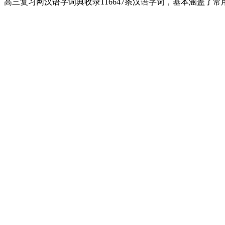
高三复习网汉语字词典收录116647条汉语字词，基本涵盖了