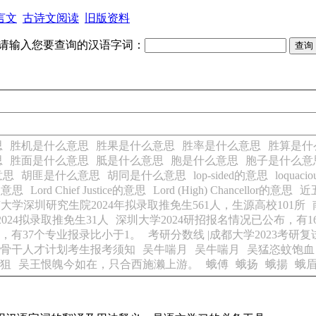
言文
古诗文阅读
旧版资料
请输入您要查询的汉语字词：
思
胜机是什么意思
胜果是什么意思
胜率是什么意思
胜算是什
思
胜面是什么意思
胝是什么意思
胞是什么意思
胞子是什么意
意思
胡匪是什么意思
胡同是什么意思
lop-sided的意思
loquac
n的意思
Lord Chief Justice的意思
Lord (High) Chancellor的意思
近
大学深圳研究生院2024年拟录取推免生561人，生源高校101所
024拟录取推免生31人
深圳大学2024研招报名情况已公布，有1
，有37个专业报录比小于1。
考研分数线 |成都大学2023考研
次骨干人才计划考生报考须知
吴牛喘月
吴牛喘月
吴猛恣蚊饱血
狙
吴王恨魄今如在，只合西施濑上游。
蛾傅
蛾扬
蛾揚
蛾