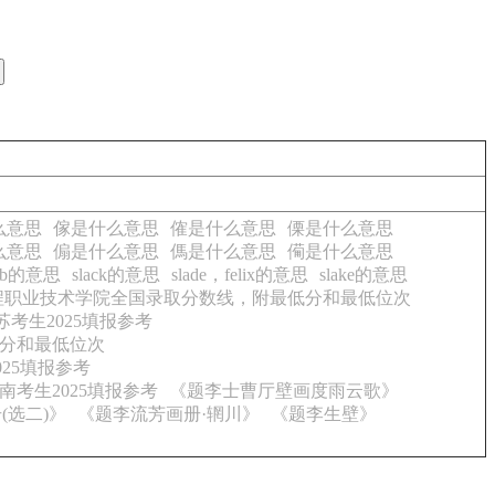
么意思
傢是什么意思
傕是什么意思
傈是什么意思
么意思
傓是什么意思
傌是什么意思
僃是什么意思
lab的意思
slack的意思
slade，felix的意思
slake的意思
工程职业技术学院全国录取分数线，附最低分和最低位次
考生2025填报参考
低分和最低位次
25填报参考
南考生2025填报参考
《题李士曹厅壁画度雨云歌》
(选二)》
《题李流芳画册·辋川》
《题李生壁》