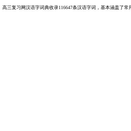
高三复习网汉语字词典收录116647条汉语字词，基本涵盖了