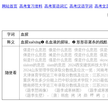
网站首页
高考复习资料
高考英语词汇
高考汉语字词
高考文
字词
血腥
释义
血腥
xuèxīng
❶
名
血液的腥味。
❷
形
形容屠杀的残酷
偡是什么意思
傲是什么意思
傍是什么意思
傧是
傉是什么意思
傩是什么意思
傥是什么意思
傒是
傡是什么意思
傗是什么意思
偨是什么意思
sky
slalom的意思
slam的意思
2024西安建筑科技大
2024山东管理学院录取分数线及位次一览：河南考生
随便看
天津体育学院近三年录取分数线及位次：江苏2021-
重庆考生多少分能上巴中职业技术学院？2025最低1
赣南师范大学近三年录取分数线及位次：江苏2021-
《题李愬画像》
《题李成寒林图》
《题李成寒
𣑥
《题李生壁》 - 〔唐〕韩愈
拷
洘
㭟
栲
𥬯