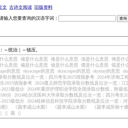
言文
古诗文阅读
旧版资料
请输入您要查询的汉语字词：
：
～统治｜～镇压。
什么意思
储是什么意思
傣是什么意思
傎是什么意思
傅是什
什么意思
備是什么意思
傖是什么意思
傑是什么意思
傜是什
scape的意思
skyscrape的意思
skyscraper的意思
skytray的意思
s
学录取分数线及位次一览：四川考生2025填报参考
2024年济南
2025填报参考
2024遵义师范学院录取分数线及位次一览：江苏
2023最低分
2024年重庆护理职业学院全国录取分数线，附最
80分
2024哈尔滨医科大学录取分数线及位次一览：四川考生20
2023最低分
2024桂林信息科技学院录取分数线及位次一览：河
雅图》
《题李成山水图》
《题李成山水图》
《题李成所画十册
薧
𣨻
𣩅
𣛖