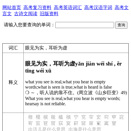
网站首页
高考复习资料
高考英语词汇
高考汉语字词
高考文
言文
古诗文阅读
旧版资料
请输入您要查询的单词：
词汇
眼见为实，耳听为虚
眼见为实，耳听为虚
yǎn jiàn wéi shí , ěr
tīng wéi xū
what you see is real,what you hear is empty
释义
words;what is seen is true,what is heard is false
❍ ～，听人说的靠不住。(周立波《山乡巨变》49)
What you see is real,what you hear is empty words;
hearsay is not reliable.
䆄
䆉
䆊
䆍
䆎
䆏
䆑
䆓
䆔
䆖
䆗
䆘
䆛
䆜
䆝
䆞
䆡
䆢
䆨
䆭
䆰
䆲
䆶
䆷
䆹
出活儿是什么意思
出海是什么意思