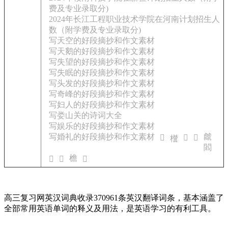
费及专业录取分)
2024年长江工程职业技术学院在河南计划招生人
数（附学费及专业录取分)
写天空的好段摘抄和作文素材
写天鹅的好段摘抄和作文素材
写失望的好段摘抄和作文素材
写失眠的好段摘抄和作文素材
写头发的好段摘抄和作文素材
写奇峰的好段摘抄和作文素材
写妇人的好段摘抄和作文素材
写娄山关的诗词大全
写娱乐的好段摘抄和作文素材
写婚礼的好段摘抄和作文素材
虤
𦫤
𥕼
𪉟
𣚞
閻
檐
𩒹
𤢋
𧇱
高三复习网英汉词典收录370961条英汉翻译词条，基本涵盖了
全部常用英语单词的释义及用法，是英语学习的有利工具。