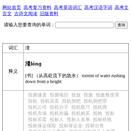
网站首页
高考复习资料
高考英语词汇
高考汉语字词
高考文
言文
古诗文阅读
旧版资料
请输入您要查询的单词：
词汇
湰
湰
lónɡ
释义
[书] （从高处流下的急水） torrent of water rushing
down from a height
投掷速度
投掷项目
投放
投敌
投敌叛变罪
投机
投机买卖
投机倒把
投机倒把罪
投机公司
投机分子
投机取巧
投机商
投机市场
投机诈骗
投机购买
投枪
投标
投标买卖
投标人
投标人名单
投标价格
投标保证保险
投标保证金
投标出售