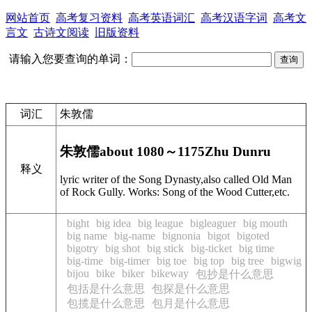
网站首页
高考复习资料
高考英语词汇
高考汉语字词
高考文
言文
古诗文阅读
旧版资料
请输入您要查询的单词：
词汇
朱敦儒
朱敦儒
about 1080～1175
Zhu Dunru
释义
lyric writer of the Song Dynasty,also called Old Man
of Rock Gully. Works: Song of the Wood Cutter,etc.
bight
big idea
big league
bigleaguer
big mouth
big name
big-name
bignonia
bigot
bigoted
bigotry
big shot
big stick
big-ticket
big time
big-time
big-timer
big toe
big top
big tree
bigwig
bijou
bike
biker
bikeway
包抄是什么意思
包括是什么意思
包探是什么意思
包揽是什么意思
包月是什么意思